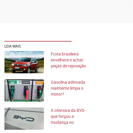
LEIA MAIS
Frota brasileira
envelhece e achar
peças de reposição
vira um desafio
Gasolina aditivada
realmente limpa o
motor?
Desvendamos o
mito
A ofensiva da BYD
que forçou a
mudança no
mercado de sedãs