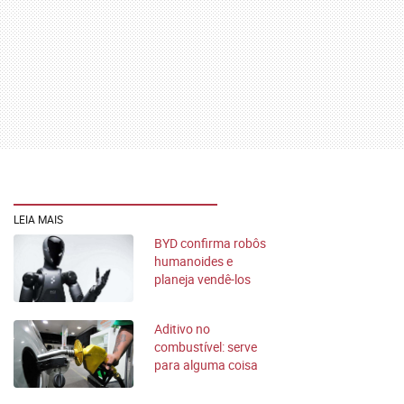
LEIA MAIS
BYD confirma robôs
humanoides e
planeja vendê-los
em concessionárias
Aditivo no
combustível: serve
para alguma coisa
ou é dinheiro fora?