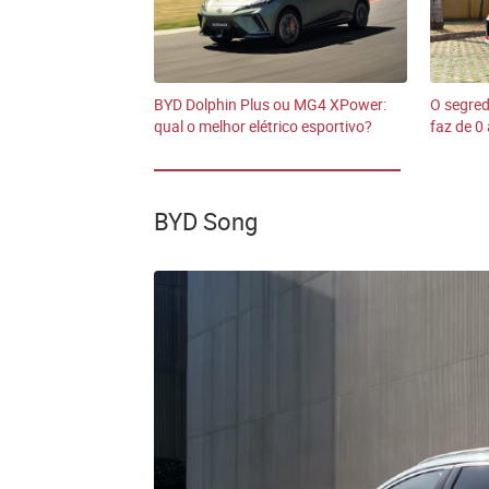
BYD Dolphin Plus ou MG4 XPower:
O segre
qual o melhor elétrico esportivo?
faz de 0
BYD Song