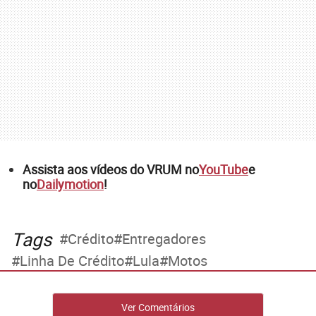
Assista aos vídeos do VRUM no
YouTube
e
no
Dailymotion
!
Tags
Crédito
Entregadores
Linha De Crédito
Lula
Motos
Ver Comentários