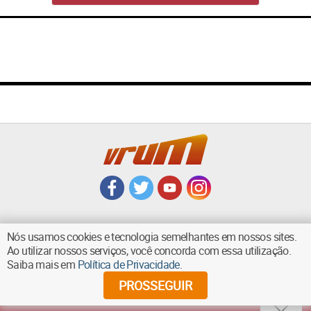
Nós usamos cookies e tecnologia semelhantes em nossos sites.
Ao utilizar nossos serviços, você concorda com essa utilização.
VOLTAR AO TOPO
Saiba mais em
Política de Privacidade
.
PROSSEGUIR
©
2026
Diários Associados - Todos os direitos reservados