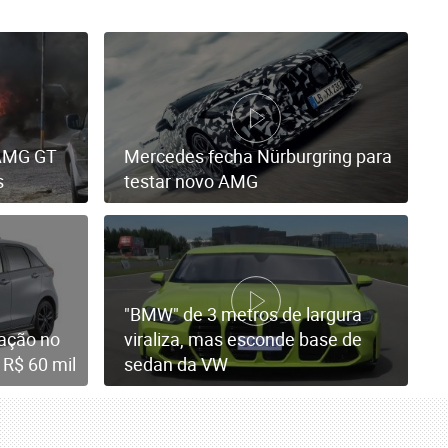
-AMG GT
Mercedes fecha Nürburgring para
s
testar novo AMG
"BMW" de 3 metros de largura
zação no
viraliza, mas esconde base de
R$ 60 mil
sedan da VW