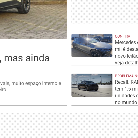
CONFIRA
Mercedes 
mil é des
a, mas ainda
novo leilã
veja detal
PROBLEMA N
Recall: R
vais, muito espaço interno e
tem 1,5 mi
iro
unidades 
no mundo