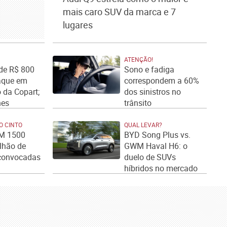
mais caro SUV da marca e 7
lugares
ATENÇÃO!
de R$ 800
Sono e fadiga
taque em
correspondem a 60%
o da Copart;
dos sinistros no
hes
trânsito
O CINTO
QUAL LEVAR?
AM 1500
BYD Song Plus vs.
lhão de
GWM Haval H6: o
convocadas
duelo de SUVs
híbridos no mercado
brasileiro