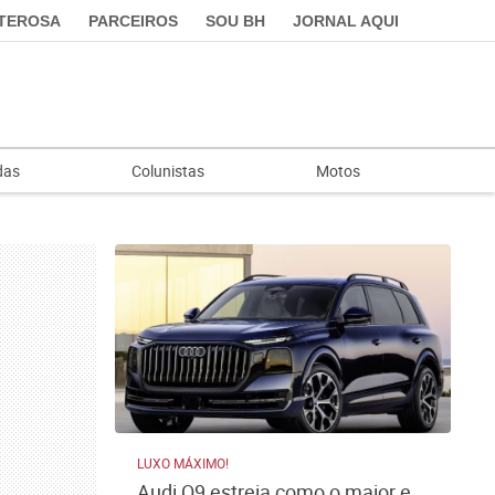
LTEROSA
PARCEIROS
SOU BH
JORNAL AQUI
das
Colunistas
Motos
LUXO MÁXIMO!
Audi Q9 estreia como o maior e